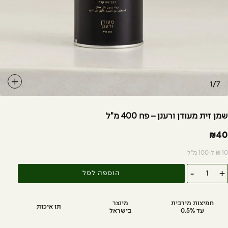
1/7
ן זית מעודן ורענן – פח 400 מ"ל
₪
4
"ל
כמות
-
הוספה לסל
של
שמן
זית
מעודן
חמיצות מירבית
מיוצר
תו איכות
ורענן
עד 0.5%
בישראל
-
פח