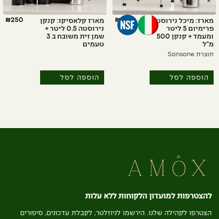
₪
250
₪
490
מארז: מיכל נירוסטה
מארז קלאסיקו: קנקן
פרימיום 5 ליטר
נירוסטה 0.5 ליטר +
ומעמד + קנקן 500
שמן זית משובח ב 3
מ״ל
טעמים
תוצרת Sansone
הוספה לסל
הוספה לסל
להצטרפות למועדון הלקוחות ללא עלות
הצטרפו לקהילה שלנו. הירשמו לניוזלטר, לקבלת עדכונים, סיפורים